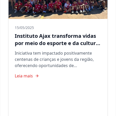
15/05/2025
Instituto Ajax transforma vidas
por meio do esporte e da cultura
em Aparecida de Goiânia
Iniciativa tem impactado positivamente
centenas de crianças e jovens da região,
oferecendo oportunidades de
desenvolvimento através de práticas
Leia mais
esportivas e culturais.