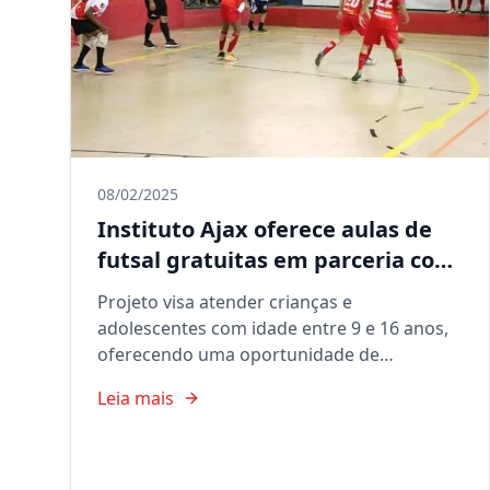
08/02/2025
Instituto Ajax oferece aulas de
futsal gratuitas em parceria com
a Prefeitura de Aparecida
Projeto visa atender crianças e
adolescentes com idade entre 9 e 16 anos,
oferecendo uma oportunidade de
desenvolvimento através do esporte.
Leia mais